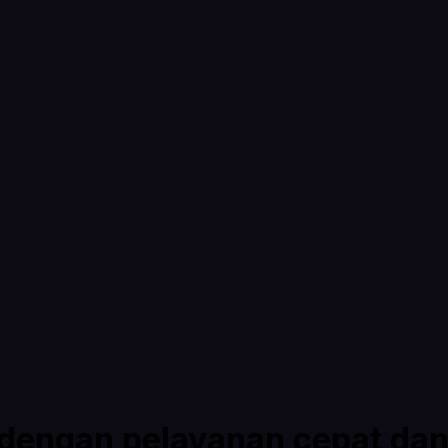
dengan pelayanan cepat dan 