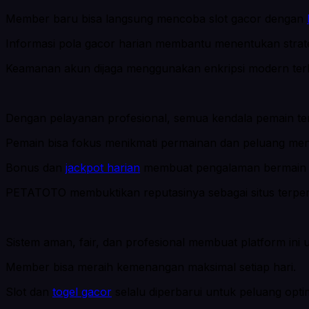
Member baru bisa langsung mencoba slot gacor dengan
Informasi pola gacor harian membantu menentukan strate
Keamanan akun dijaga menggunakan enkripsi modern ter
Dengan pelayanan profesional, semua kendala pemain ter
Pemain bisa fokus menikmati permainan dan peluang mena
Bonus dan
jackpot harian
membuat pengalaman bermain l
PETATOTO membuktikan reputasinya sebagai situs terper
Sistem aman, fair, dan profesional membuat platform ini 
Member bisa meraih kemenangan maksimal setiap hari.
Slot dan
togel gacor
selalu diperbarui untuk peluang opti