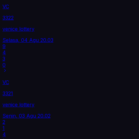
VC
3322
venice lottery
Selasa, 04 Agu
20.03
9
4
3
0
VC
3321
venice lottery
Senin, 03 Agu
20.02
2
1
4