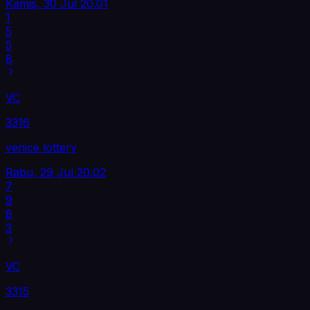
Kamis, 30 Jul
20.01
1
5
5
8
VC
3316
venice lottery
Rabu, 29 Jul
20.02
7
9
8
3
VC
3315