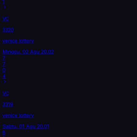
1
VC
3320
venice lottery
Minggu, 02 Agu
20.02
7
7
0
4
VC
3319
venice lottery
Sabtu, 01 Agu
20.01
8