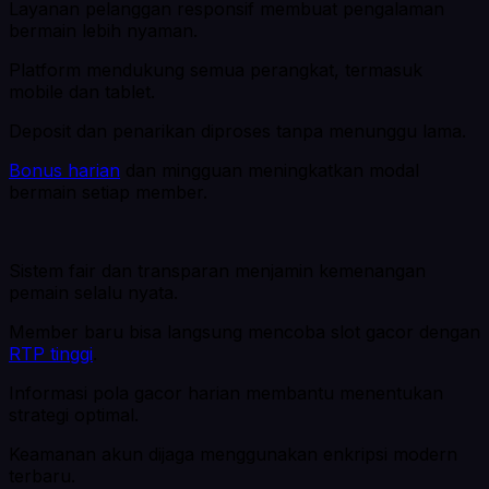
Layanan pelanggan responsif membuat pengalaman
bermain lebih nyaman.
Platform mendukung semua perangkat, termasuk
mobile dan tablet.
Deposit dan penarikan diproses tanpa menunggu lama.
Bonus harian
dan mingguan meningkatkan modal
bermain setiap member.
Sistem fair dan transparan menjamin kemenangan
pemain selalu nyata.
Member baru bisa langsung mencoba slot gacor dengan
RTP tinggi
.
Informasi pola gacor harian membantu menentukan
strategi optimal.
Keamanan akun dijaga menggunakan enkripsi modern
terbaru.