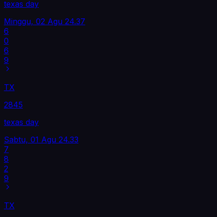
texas day
Minggu, 02 Agu
24.37
6
0
6
9
TX
2845
texas day
Sabtu, 01 Agu
24.33
7
8
2
9
TX