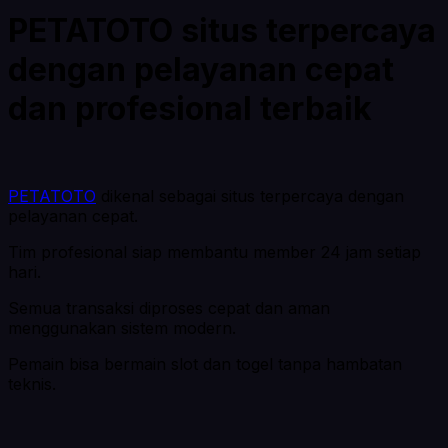
PETATOTO situs terpercaya
dengan pelayanan cepat
dan profesional terbaik
PETATOTO
dikenal sebagai situs terpercaya dengan
pelayanan cepat.
Tim profesional siap membantu member 24 jam setiap
hari.
Semua transaksi diproses cepat dan aman
menggunakan sistem modern.
Pemain bisa bermain slot dan togel tanpa hambatan
teknis.