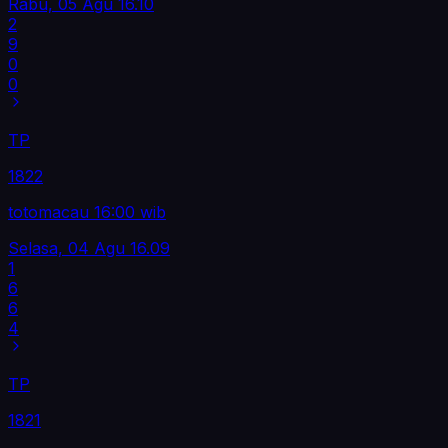
Rabu, 05 Agu
16.10
2
9
0
0
TP
1822
totomacau 16:00 wib
Selasa, 04 Agu
16.09
1
6
6
4
TP
1821