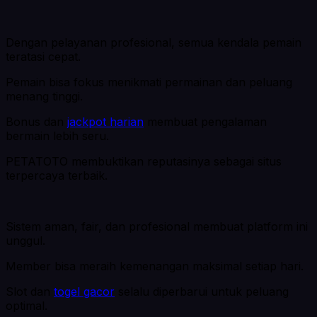
Dengan pelayanan profesional, semua kendala pemain
teratasi cepat.
Pemain bisa fokus menikmati permainan dan peluang
menang tinggi.
Bonus dan
jackpot harian
membuat pengalaman
bermain lebih seru.
PETATOTO membuktikan reputasinya sebagai situs
terpercaya terbaik.
Sistem aman, fair, dan profesional membuat platform ini
unggul.
Member bisa meraih kemenangan maksimal setiap hari.
Slot dan
togel gacor
selalu diperbarui untuk peluang
optimal.