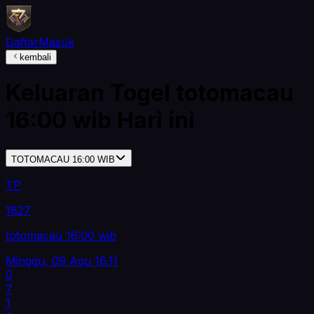
Daftar
Masuk
kembali
Keluaran Togel
totomacau
16:00 wib
Hari ini
TOTOMACAU 16:00 WIB
TP
1827
totomacau 16:00 wib
Minggu, 09 Agu
16.11
0
7
1