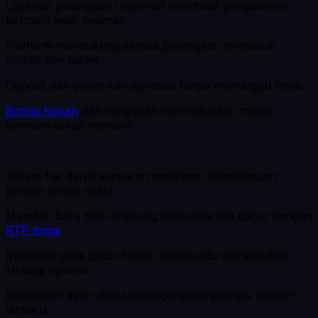
Layanan pelanggan responsif membuat pengalaman
bermain lebih nyaman.
Platform mendukung semua perangkat, termasuk
mobile dan tablet.
Deposit dan penarikan diproses tanpa menunggu lama.
Bonus harian
dan mingguan meningkatkan modal
bermain setiap member.
Sistem fair dan transparan menjamin kemenangan
pemain selalu nyata.
Member baru bisa langsung mencoba slot gacor dengan
RTP tinggi
.
Informasi pola gacor harian membantu menentukan
strategi optimal.
Keamanan akun dijaga menggunakan enkripsi modern
terbaru.