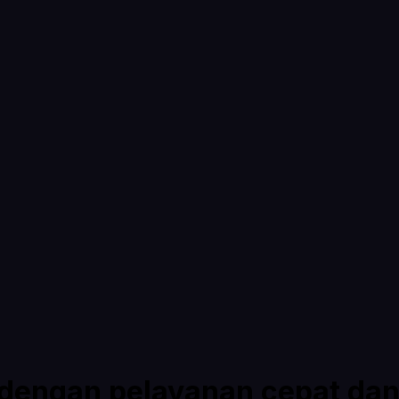
dengan pelayanan cepat dan 