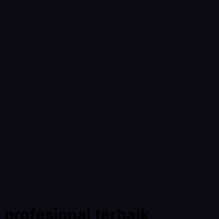
profesional terbaik