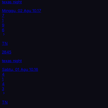
texas night
Minggu, 02 Agu
10.17
7
1
9
6
TN
2845
texas night
Sabtu, 01 Agu
10.16
4
1
4
3
TN