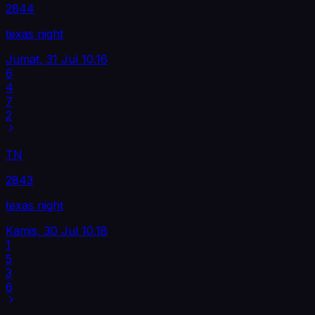
2844
texas night
Jumat, 31 Jul
10.16
6
4
7
2
TN
2843
texas night
Kamis, 30 Jul
10.18
1
5
3
6