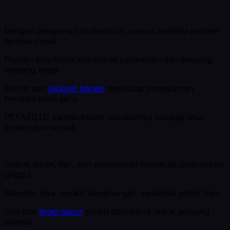
Dengan pelayanan profesional, semua kendala pemain
teratasi cepat.
Pemain bisa fokus menikmati permainan dan peluang
menang tinggi.
Bonus dan
jackpot harian
membuat pengalaman
bermain lebih seru.
PETATOTO membuktikan reputasinya sebagai situs
terpercaya terbaik.
Sistem aman, fair, dan profesional membuat platform ini
unggul.
Member bisa meraih kemenangan maksimal setiap hari.
Slot dan
togel gacor
selalu diperbarui untuk peluang
optimal.