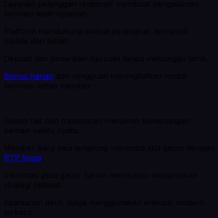
Layanan pelanggan responsif membuat pengalaman
bermain lebih nyaman.
Platform mendukung semua perangkat, termasuk
mobile dan tablet.
Deposit dan penarikan diproses tanpa menunggu lama.
Bonus harian
dan mingguan meningkatkan modal
bermain setiap member.
Sistem fair dan transparan menjamin kemenangan
pemain selalu nyata.
Member baru bisa langsung mencoba slot gacor dengan
RTP tinggi
.
Informasi pola gacor harian membantu menentukan
strategi optimal.
Keamanan akun dijaga menggunakan enkripsi modern
terbaru.