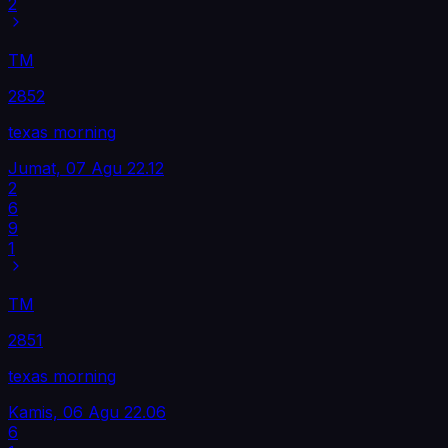
2
TM
2852
texas morning
Jumat, 07 Agu
22.12
2
6
9
1
TM
2851
texas morning
Kamis, 06 Agu
22.06
6