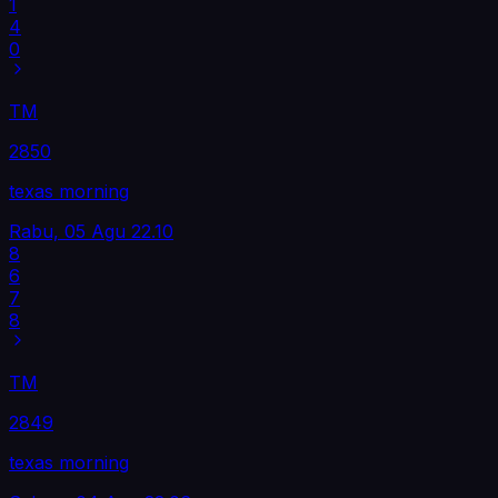
1
4
0
TM
2850
texas morning
Rabu, 05 Agu
22.10
8
6
7
8
TM
2849
texas morning