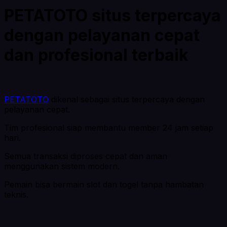
PETATOTO situs terpercaya
dengan pelayanan cepat
dan profesional terbaik
PETATOTO
dikenal sebagai situs terpercaya dengan
pelayanan cepat.
Tim profesional siap membantu member 24 jam setiap
hari.
Semua transaksi diproses cepat dan aman
menggunakan sistem modern.
Pemain bisa bermain slot dan togel tanpa hambatan
teknis.