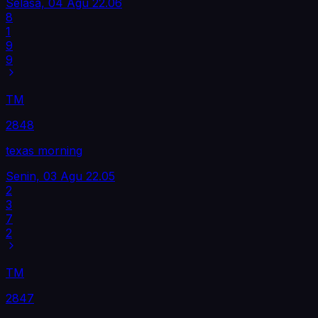
Selasa, 04 Agu
22.06
8
1
9
9
TM
2848
texas morning
Senin, 03 Agu
22.05
2
3
7
2
TM
2847