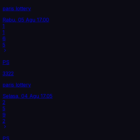
paris lottery
Rabu, 05 Agu
17.00
1
1
6
5
PS
3322
paris lottery
Selasa, 04 Agu
17.05
2
5
9
2
PS