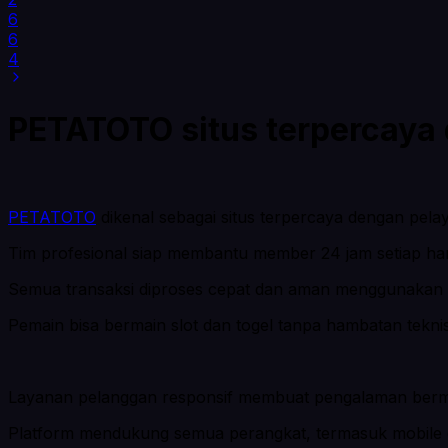
6
6
4
PETATOTO situs terpercaya 
PETATOTO
dikenal sebagai situs terpercaya dengan pela
Tim profesional siap membantu member 24 jam setiap har
Semua transaksi diproses cepat dan aman menggunakan 
Pemain bisa bermain slot dan togel tanpa hambatan teknis
Layanan pelanggan responsif membuat pengalaman berm
Platform mendukung semua perangkat, termasuk mobile d