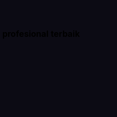
profesional terbaik