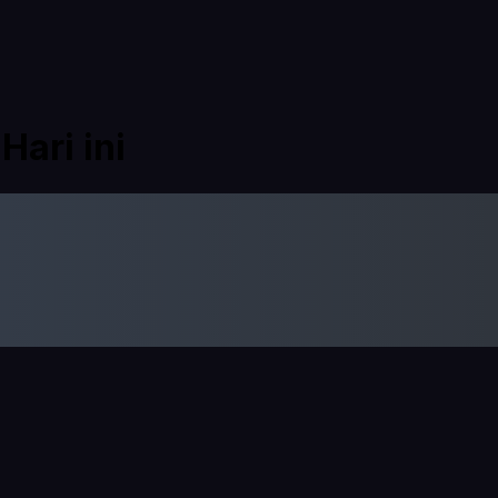
Hari ini