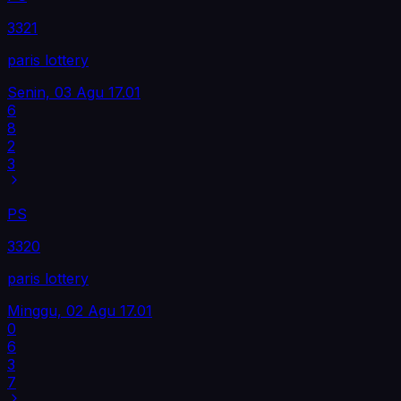
3321
paris lottery
Senin, 03 Agu
17.01
6
8
2
3
PS
3320
paris lottery
Minggu, 02 Agu
17.01
0
6
3
7