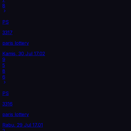
8
PS
3317
paris lottery
Kamis, 30 Jul
17.02
9
5
8
6
PS
3316
paris lottery
Rabu, 29 Jul
17.01
2