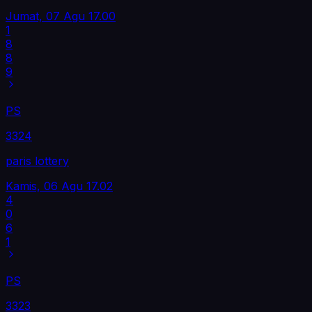
Jumat, 07 Agu
17.00
1
8
8
9
PS
3324
paris lottery
Kamis, 06 Agu
17.02
4
0
6
1
PS
3323