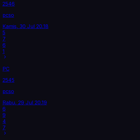
2546
pcso
Kamis, 30 Jul
20.18
5
7
6
1
PC
2545
pcso
Rabu, 29 Jul
20.19
6
9
4
7