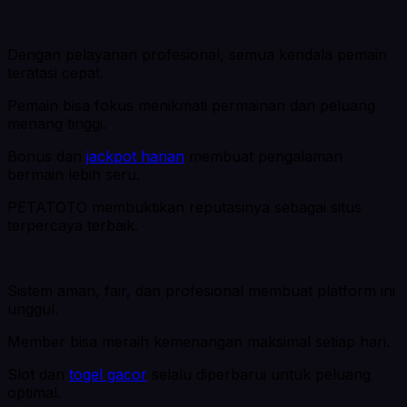
Dengan pelayanan profesional, semua kendala pemain
teratasi cepat.
Pemain bisa fokus menikmati permainan dan peluang
menang tinggi.
Bonus dan
jackpot harian
membuat pengalaman
bermain lebih seru.
PETATOTO membuktikan reputasinya sebagai situs
terpercaya terbaik.
Sistem aman, fair, dan profesional membuat platform ini
unggul.
Member bisa meraih kemenangan maksimal setiap hari.
Slot dan
togel gacor
selalu diperbarui untuk peluang
optimal.