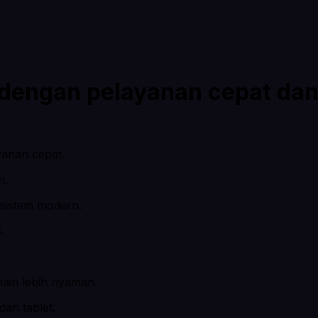
dengan pelayanan cepat dan 
yanan cepat.
i.
sistem modern.
.
ain lebih nyaman.
an tablet.