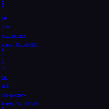
3
OK
3318
osaka lottery
Jumat, 31 Jul
09.05
9
7
5
7
OK
3317
osaka lottery
Kamis, 30 Jul
09.01
2