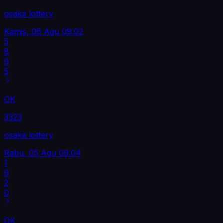
osaka lottery
Kamis, 06 Agu
09.02
5
8
9
5
OK
3323
osaka lottery
Rabu, 05 Agu
09.04
1
9
2
0
OK