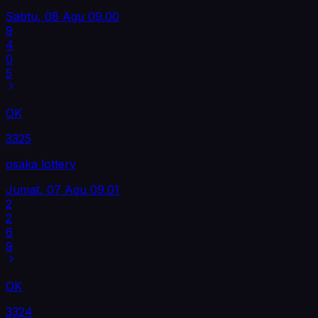
Sabtu, 08 Agu
09.00
9
4
0
5
OK
3325
osaka lottery
Jumat, 07 Agu
09.01
2
2
6
9
OK
3324