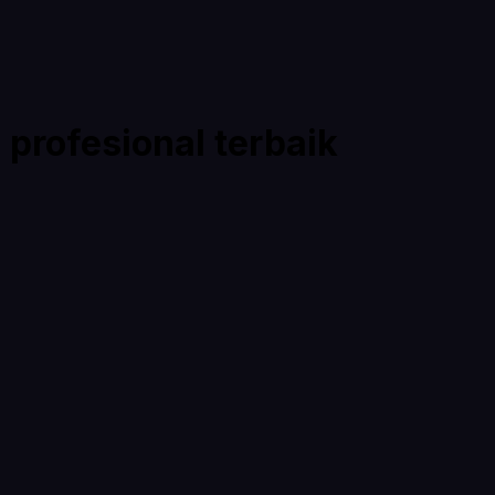
profesional terbaik