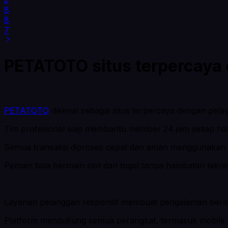
8
8
7
PETATOTO situs terpercaya 
PETATOTO
dikenal sebagai situs terpercaya dengan pela
Tim profesional siap membantu member 24 jam setiap har
Semua transaksi diproses cepat dan aman menggunakan 
Pemain bisa bermain slot dan togel tanpa hambatan teknis
Layanan pelanggan responsif membuat pengalaman berm
Platform mendukung semua perangkat, termasuk mobile d