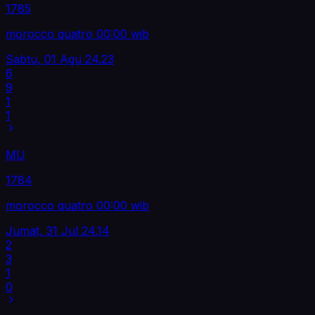
1785
morocco quatro 00:00 wib
Sabtu, 01 Agu
24.23
6
9
1
1
MU
1784
morocco quatro 00:00 wib
Jumat, 31 Jul
24.14
2
3
1
0