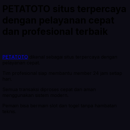
PETATOTO situs terpercaya
dengan pelayanan cepat
dan profesional terbaik
PETATOTO
dikenal sebagai situs terpercaya dengan
pelayanan cepat.
Tim profesional siap membantu member 24 jam setiap
hari.
Semua transaksi diproses cepat dan aman
menggunakan sistem modern.
Pemain bisa bermain slot dan togel tanpa hambatan
teknis.