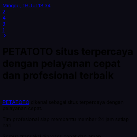
Minggu, 19 Jul
18.34
2
4
3
1
PETATOTO situs terpercaya
dengan pelayanan cepat
dan profesional terbaik
PETATOTO
dikenal sebagai situs terpercaya dengan
pelayanan cepat.
Tim profesional siap membantu member 24 jam setiap
hari.
Semua transaksi diproses cepat dan aman