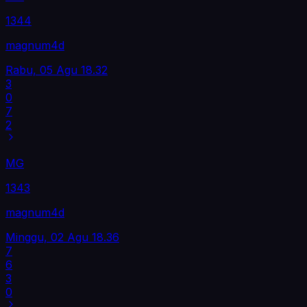
1344
magnum4d
Rabu, 05 Agu
18.32
3
0
7
2
MG
1343
magnum4d
Minggu, 02 Agu
18.36
7
6
3
0