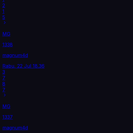
2
1
5
MG
1338
magnum4d
Rabu, 22 Jul
18.36
3
7
8
7
MG
1337
magnum4d