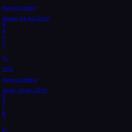
florence lottery
Selasa, 04 Agu
22.01
6
4
2
2
FL
2713
florence lottery
Senin, 03 Agu
22.01
5
3
1
8
FL