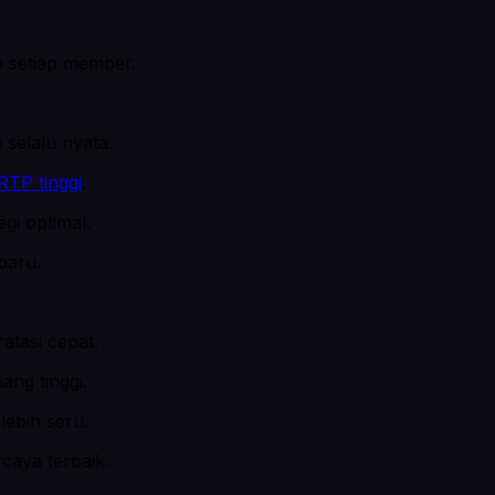
 setiap member.
selalu nyata.
RTP tinggi
.
gi optimal.
baru.
atasi cepat.
ng tinggi.
ebih seru.
caya terbaik.