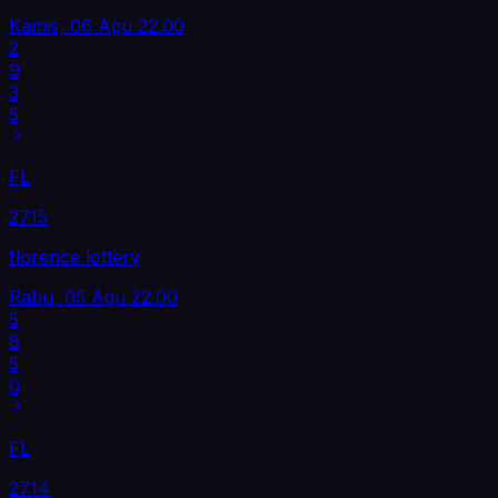
Kamis, 06 Agu
22.00
2
9
3
5
FL
2715
florence lottery
Rabu, 05 Agu
22.00
5
8
5
0
FL
2714