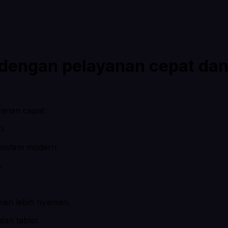
dengan pelayanan cepat dan 
yanan cepat.
i.
sistem modern.
.
ain lebih nyaman.
an tablet.