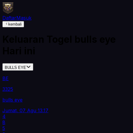
Daftar
Masuk
kembali
Keluaran Togel
bulls eye
Hari ini
BULLS EYE
BE
3325
bulls eye
Jumat, 07 Agu
13.17
4
8
5