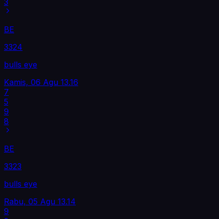
3
BE
3324
bulls eye
Kamis, 06 Agu
13.16
7
5
9
8
BE
3323
bulls eye
Rabu, 05 Agu
13.14
9