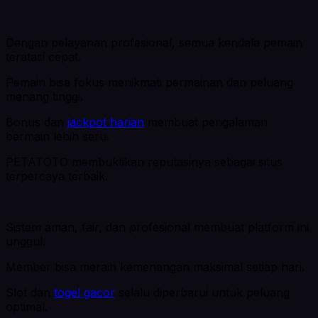
Dengan pelayanan profesional, semua kendala pemain
teratasi cepat.
Pemain bisa fokus menikmati permainan dan peluang
menang tinggi.
Bonus dan
jackpot harian
membuat pengalaman
bermain lebih seru.
PETATOTO membuktikan reputasinya sebagai situs
terpercaya terbaik.
Sistem aman, fair, dan profesional membuat platform ini
unggul.
Member bisa meraih kemenangan maksimal setiap hari.
Slot dan
togel gacor
selalu diperbarui untuk peluang
optimal.