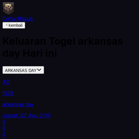
Daftar
Masuk
kembali
Keluaran Togel
arkansas
day
Hari ini
ARKANSAS DAY
AD
1578
arkansas day
Jumat, 07 Agu
01.15
2
5
0