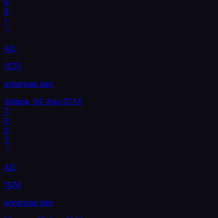
6
9
1
AD
1575
arkansas day
Selasa, 04 Agu
01.14
7
0
0
7
AD
1574
arkansas day