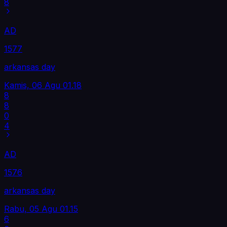
8
AD
1577
arkansas day
Kamis, 06 Agu
01.18
8
8
0
4
AD
1576
arkansas day
Rabu, 05 Agu
01.15
6