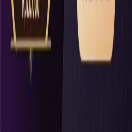
Bonus dan
jackpot harian
membuat pengalaman
bermain lebih seru.
PETATOTO membuktikan reputasinya sebagai situs
terpercaya terbaik.
Sistem aman, fair, dan profesional membuat platform ini
unggul.
Member bisa meraih kemenangan maksimal setiap hari.
Slot dan
togel gacor
selalu diperbarui untuk peluang
optimal.
PETATOTO menjadi pilihan utama pemain online di
Indonesia.
Lihat Semua
home