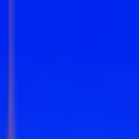
Daftar
Masuk
poker
Cari Permainan
Provider :
Habanero
Tens or Better 50 Hand
Habanero
Tens or Better 100 Hand
Habanero
Tens or Better 1 Hand
Habanero
Tens or Better 5 Hand
Habanero
Tens or Better 10 Hand
Habanero
Joker Poker 5 Hand
Habanero
Joker Poker 10 Hand
Habanero
Joker Poker 50 Hand
Habanero
Joker Poker 100 Hand
Habanero
Double Double Bonus Poker 100 Hand
Habanero
Joker Poker 1 Hand
Habanero
Double Double Bonus Poker 5 Hand
Habanero
Double Double Bonus Poker 10 Hand
Habanero