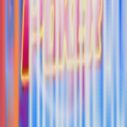
Bonus harian
dan mingguan meningkatkan modal
bermain setiap member.
Sistem fair dan transparan menjamin kemenangan
pemain selalu nyata.
Member baru bisa langsung mencoba slot gacor dengan
RTP tinggi
.
Informasi pola gacor harian membantu menentukan
strategi optimal.
Keamanan akun dijaga menggunakan enkripsi modern
terbaru.
Dengan pelayanan profesional, semua kendala pemain
teratasi cepat.
Pemain bisa fokus menikmati permainan dan peluang