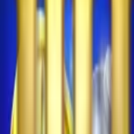
7 UP 7 DOWN
Jili
Number King
Jili
Joumey West M
Jili
Poker King
Jili
Big Small
Jili
iRich Bingo
Jili
Dragon & Tiger
Jili
Fortune Bingo
Jili
Bingo Carnaval
Jili
Calaca Bingo
Jili
Lucky Bingo
Jili
Super Bingo
Jili
Baccarat
Jili
West Hunter Bingo
Jili
Jackpot Bingo
Jili
Bingo Adventure
Jili
Go Goal Bingo
Jili
Win Drop
Jili
Golden Land
Jili
Color Game
Jili
Pappu
Jili
Go Rush
Jili
Mines
Jili