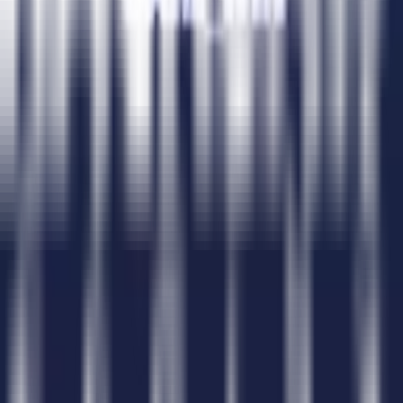
Informasi pola gacor harian membantu menentukan
strategi optimal.
Keamanan akun dijaga menggunakan enkripsi modern
terbaru.
Dengan pelayanan profesional, semua kendala pemain
teratasi cepat.
Pemain bisa fokus menikmati permainan dan peluang
menang tinggi.
Bonus dan
jackpot harian
membuat pengalaman
bermain lebih seru.
PETATOTO membuktikan reputasinya sebagai situs
terpercaya terbaik.
Sistem aman, fair, dan profesional membuat platform ini