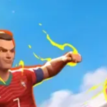
dengan pelayanan cepat dan 
yanan cepat.
i.
sistem modern.
.