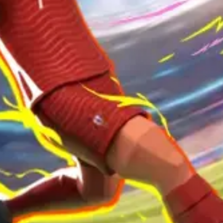
ain lebih nyaman.
an tablet.
 setiap member.
selalu nyata.
RTP tinggi
.
gi optimal.
baru.
atasi cepat.
ng tinggi.
ebih seru.