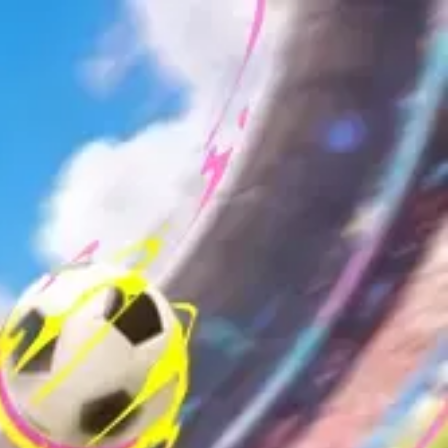
profesional terbaik